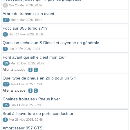
0
Mer 25 Mar 2026, 20:07
Arbre de transmission avant
17
Mer 4 Mar 2026, 15:14
Pdcc sur 955 turbo s???
5
Sam 14 Fév 2026, 11:56
Question technique S Diesel et cayenne en générale
7
Lun 9 Fév 2026, 21:27
Pont avant qui siffle c’est mon tour
29
Mar 23 Déc 2025, 20:47
Aller à la page:
1
2
Quel type de pneus en 20 p pour un S ?
27
Jeu 4 Déc 2025, 07:24
Aller à la page:
1
2
Chaines frontales / Pneus hiver
15
Lun 1 Déc 2025, 21:03
Bruit à l'ouverture de porte conducteur
8
Mer 26 Nov 2025, 10:46
Amortisseur 957 GTS