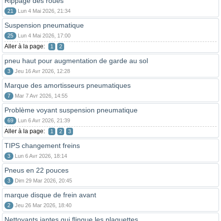
Rippage des roues
21
Lun 4 Mai 2026, 21:34
Suspension pneumatique
25
Lun 4 Mai 2026, 17:00
Aller à la page:
1
2
pneu haut pour augmentation de garde au sol
3
Jeu 16 Avr 2026, 12:28
Marque des amortisseurs pneumatiques
7
Mar 7 Avr 2026, 14:55
Problème voyant suspension pneumatique
69
Lun 6 Avr 2026, 21:39
Aller à la page:
1
2
3
TIPS changement freins
3
Lun 6 Avr 2026, 18:14
Pneus en 22 pouces
3
Dim 29 Mar 2026, 20:45
marque disque de frein avant
2
Jeu 26 Mar 2026, 18:40
Nettoyants jantes qui flingue les plaquettes