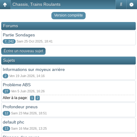
Chassis, Trains Roulants
#
Version compléte
Forums
Partie Sondages
7, 242
Sam 25 Oct 2025, 18:41
Écrire un nouveau sujet
Sujets
Informations sur moyeux arrière
2
Ven 19 Juin 2026, 14:16
Problème ABS
27
Ven 5 Juin 2026, 16:26
Aller à la page:
1
2
Profondeur pneus
12
Sam 23 Mai 2026, 18:51
default phc
13
Sam 16 Mai 2026, 13:25