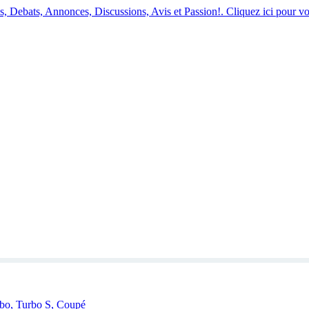
 Debats, Annonces, Discussions, Avis et Passion!. Cliquez ici pour vo
rbo, Turbo S, Coupé