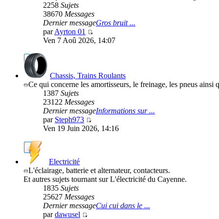
2258
Sujets
38670
Messages
Dernier message
Gros bruit ...
par
Ayrton 01
Ven 7 Aoû 2026, 14:07
Chassis, Trains Roulants
Ce qui concerne les amortisseurs, le freinage, les pneus ainsi q
1387
Sujets
23122
Messages
Dernier message
Informations sur ...
par
Steph973
Ven 19 Juin 2026, 14:16
Electricité
L'éclairage, batterie et alternateur, contacteurs.
Et autres sujets tournant sur L'électricité du Cayenne.
1835
Sujets
25627
Messages
Dernier message
Cui cui dans le ...
par
dawusel