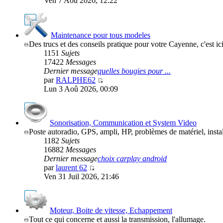
Ven 7 Aoû 2026, 12:22
Maintenance pour tous modeles
Des trucs et des conseils pratique pour votre Cayenne, c'est ici
1151
Sujets
17422
Messages
Dernier message
quelles bougies pour ...
par
RALPHE62
Lun 3 Aoû 2026, 00:09
Sonorisation, Communication et System Video
Poste autoradio, GPS, ampli, HP, problèmes de matériel, ins
1182
Sujets
16882
Messages
Dernier message
choix carplay android
par
laurent 62
Ven 31 Juil 2026, 21:46
Moteur, Boite de vitesse, Echappement
Tout ce qui concerne et aussi la transmission, l'allumage.