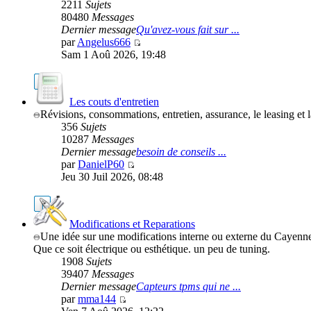
2211
Sujets
80480
Messages
Dernier message
Qu'avez-vous fait sur ...
par
Angelus666
Sam 1 Aoû 2026, 19:48
Les couts d'entretien
Révisions, consommations, entretien, assurance, le leasing et 
356
Sujets
10287
Messages
Dernier message
besoin de conseils ...
par
DanielP60
Jeu 30 Juil 2026, 08:48
Modifications et Reparations
Une idée sur une modifications interne ou externe du Cayenn
Que ce soit électrique ou esthétique. un peu de tuning.
1908
Sujets
39407
Messages
Dernier message
Capteurs tpms qui ne ...
par
mma144