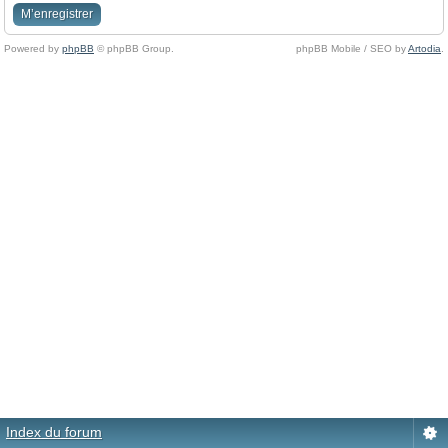
M’enregistrer
Powered by
phpBB
© phpBB Group.
phpBB Mobile / SEO by
Artodia
.
Index du forum