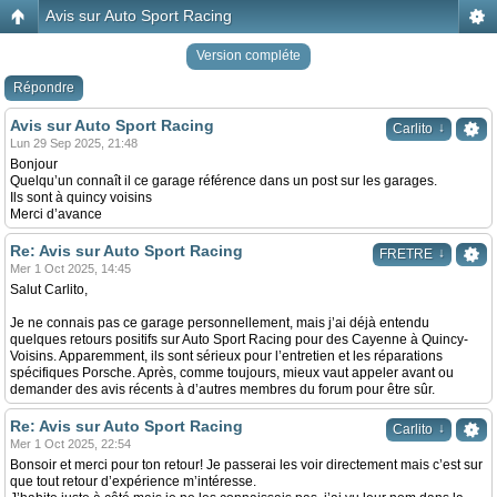
Avis sur Auto Sport Racing
Version compléte
Répondre
Avis sur Auto Sport Racing
↓
Carlito
Lun 29 Sep 2025, 21:48
Bonjour
Quelqu’un connaît il ce garage référence dans un post sur les garages.
Ils sont à quincy voisins
Merci d’avance
Re: Avis sur Auto Sport Racing
↓
FRETRE
Mer 1 Oct 2025, 14:45
Salut Carlito,
Je ne connais pas ce garage personnellement, mais j’ai déjà entendu
quelques retours positifs sur Auto Sport Racing pour des Cayenne à Quincy-
Voisins. Apparemment, ils sont sérieux pour l’entretien et les réparations
spécifiques Porsche. Après, comme toujours, mieux vaut appeler avant ou
demander des avis récents à d’autres membres du forum pour être sûr.
Re: Avis sur Auto Sport Racing
↓
Carlito
Mer 1 Oct 2025, 22:54
Bonsoir et merci pour ton retour! Je passerai les voir directement mais c’est sur
que tout retour d’expérience m’intéresse.