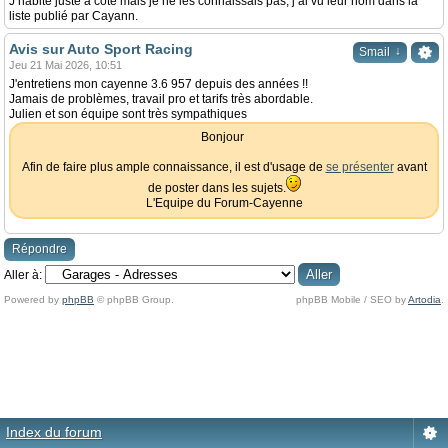
J’habite juste à côté mais je ne les connaissais pas, j’ai vu leur nom dans la
liste publié par Cayann.
Avis sur Auto Sport Racing
↓
Smail
Jeu 21 Mai 2026, 10:51
J'entretiens mon cayenne 3.6 957 depuis des années !!
Jamais de problèmes, travail pro et tarifs très abordable.
Julien et son équipe sont très sympathiques
Bonjour
Afin de faire plus ample connaissance, il est d'usage de
se présenter
avant
de poster dans les sujets.
L'Equipe du Forum-Cayenne
Répondre
Aller à:
Powered by
phpBB
© phpBB Group.
phpBB Mobile / SEO by
Artodia
.
Index du forum