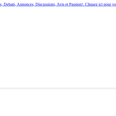
 Debats, Annonces, Discussions, Avis et Passion!. Cliquez ici pour vo