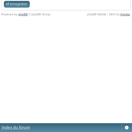
M’enregistrer
Powered by
phpBB
© phpBB Group.
phpBB Mobile / SEO by
Artodia
.
Index du forum