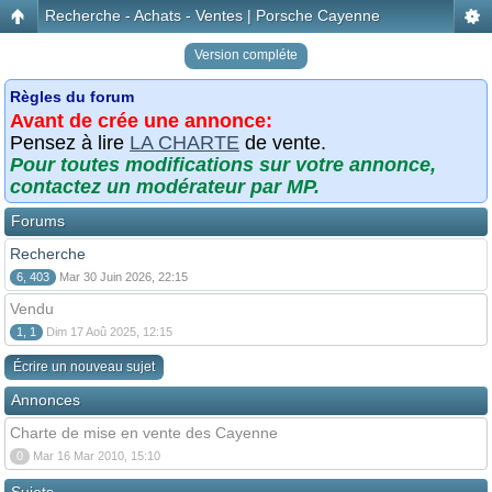
Recherche - Achats - Ventes | Porsche Cayenne
Version compléte
Règles du forum
Avant de crée une annonce:
Pensez à lire
LA CHARTE
de vente.
Pour toutes modifications sur votre annonce,
contactez un modérateur par MP.
Forums
Recherche
6, 403
Mar 30 Juin 2026, 22:15
Vendu
1, 1
Dim 17 Aoû 2025, 12:15
Écrire un nouveau sujet
Annonces
Charte de mise en vente des Cayenne
0
Mar 16 Mar 2010, 15:10