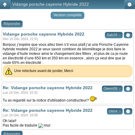
Vidange porsche cayenne Hybride 2022
Version compléte
Répondre
Vidange porsche cayenne Hybride 2022
↓
Sab26
Dim 15 Déc 2024, 21:51
Bonjour, j’espère que vous allez bien s’il vous plaît j’ai une Porsche Cayenne
hybride modele 2022 je veux savoir combien de kilométrage je dois faire le
vidange d’huile moteur ainsi le changement des filtres , et plus de ca je roule
en électricité d’une 650 km et 350 km en essence , alors ça veut dire que je
roule 65% en électricité .
Une relecture avant de poster, Merci
Re: Vidange porsche cayenne Hybride 2022
↓
Owen06
Lun 16 Déc 2024, 10:32
Tu as regardé sur ta notice d'utilisation constructeur?
Re: Vidange porsche cayenne Hybride 2022
↓
cleox
Lun 16 Déc 2024, 18:56
Oh lala!!
Pas facile de traduire
Répondre