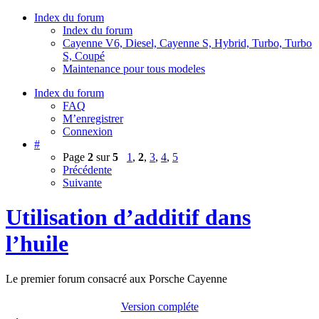
Index du forum
Index du forum
Cayenne V6, Diesel, Cayenne S, Hybrid, Turbo, Turbo
S, Coupé
Maintenance pour tous modeles
Index du forum
FAQ
M’enregistrer
Connexion
#
Page
2
sur
5
1
,
2
,
3
,
4
,
5
Précédente
Suivante
Utilisation d’additif dans
l’huile
Le premier forum consacré aux Porsche Cayenne
Version compléte