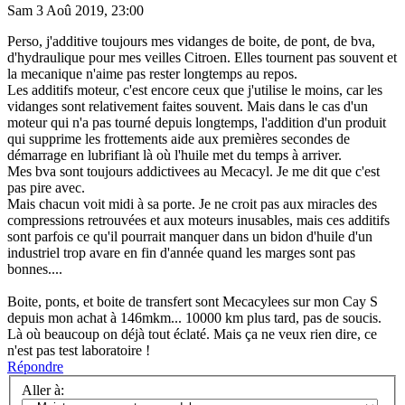
Sam 3 Aoû 2019, 23:00
Perso, j'additive toujours mes vidanges de boite, de pont, de bva,
d'hydraulique pour mes veilles Citroen. Elles tournent pas souvent et
la mecanique n'aime pas rester longtemps au repos.
Les additifs moteur, c'est encore ceux que j'utilise le moins, car les
vidanges sont relativement faites souvent. Mais dans le cas d'un
moteur qui n'a pas tourné depuis longtemps, l'addition d'un produit
qui supprime les frottements aide aux premières secondes de
démarrage en lubrifiant là où l'huile met du temps à arriver.
Mes bva sont toujours addictivees au Mecacyl. Je me dit que c'est
pas pire avec.
Mais chacun voit midi à sa porte. Je ne croit pas aux miracles des
compressions retrouvées et aux moteurs inusables, mais ces additifs
sont parfois ce qu'il pourrait manquer dans un bidon d'huile d'un
industriel trop avare en fin d'année quand les marges sont pas
bonnes....
Boite, ponts, et boite de transfert sont Mecacylees sur mon Cay S
depuis mon achat à 146mkm... 10000 km plus tard, pas de soucis.
Là où beaucoup on déjà tout éclaté. Mais ça ne veux rien dire, ce
n'est pas test laboratoire !
Répondre
Aller à: