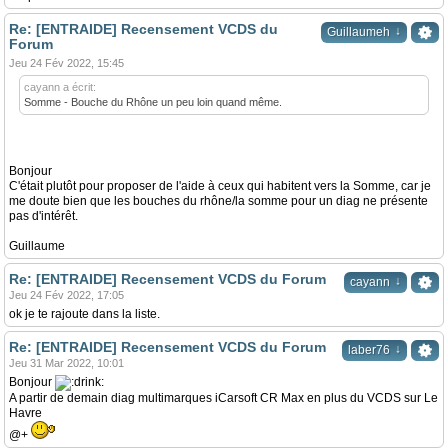
Re: [ENTRAIDE] Recensement VCDS du
↓
Guillaumeh
Forum
Jeu 24 Fév 2022, 15:45
cayann a écrit:
Somme - Bouche du Rhône un peu loin quand même.
Bonjour
C'était plutôt pour proposer de l'aide à ceux qui habitent vers la Somme, car je
me doute bien que les bouches du rhône/la somme pour un diag ne présente
pas d'intérêt.
Guillaume
Re: [ENTRAIDE] Recensement VCDS du Forum
↓
cayann
Jeu 24 Fév 2022, 17:05
ok je te rajoute dans la liste.
Re: [ENTRAIDE] Recensement VCDS du Forum
↓
laber76
Jeu 31 Mar 2022, 10:01
Bonjour
A partir de demain diag multimarques iCarsoft CR Max en plus du VCDS sur Le
Havre
@+