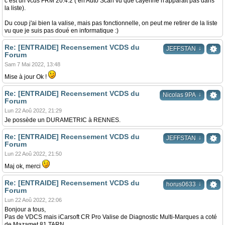
c est un vcds FRM 20.4.2 ( en Auto Scan vu que cayenne n'apparait pas dans
la liste).
Du coup j'ai bien la valise, mais pas fonctionnelle, on peut me retirer de la liste
vu que je suis pas doué en informatique :)
Re: [ENTRAIDE] Recensement VCDS du
↓
JEFFSTAN
Forum
Sam 7 Mai 2022, 13:48
Mise à jour Ok !
Re: [ENTRAIDE] Recensement VCDS du
↓
Nicolas 9PA
Forum
Lun 22 Aoû 2022, 21:29
Je possède un DURAMETRIC à RENNES.
Re: [ENTRAIDE] Recensement VCDS du
↓
JEFFSTAN
Forum
Lun 22 Aoû 2022, 21:50
Maj ok, merci
Re: [ENTRAIDE] Recensement VCDS du
↓
horus0633
Forum
Lun 22 Aoû 2022, 22:06
Bonjour a tous,
Pas de VDCS mais iCarsoft CR Pro Valise de Diagnostic Multi-Marques a coté
de Mazamet 81 TARN