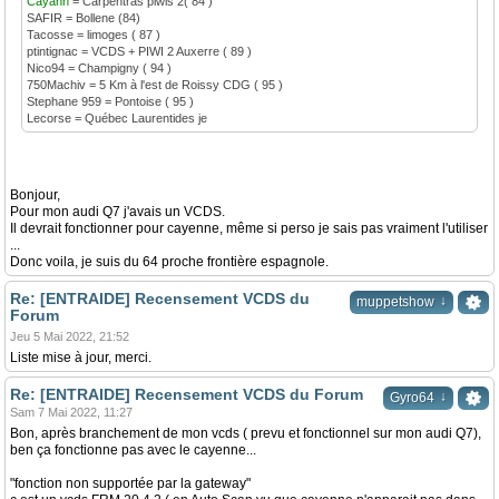
Cayann
= Carpentras piwis 2( 84 )
SAFIR = Bollene (84)
Tacosse = limoges ( 87 )
ptintignac = VCDS + PIWI 2 Auxerre ( 89 )
Nico94 = Champigny ( 94 )
750Machiv = 5 Km à l'est de Roissy CDG ( 95 )
Stephane 959 = Pontoise ( 95 )
Lecorse = Québec Laurentides je
Bonjour,
Pour mon audi Q7 j'avais un VCDS.
Il devrait fonctionner pour cayenne, même si perso je sais pas vraiment l'utiliser
...
Donc voila, je suis du 64 proche frontière espagnole.
Re: [ENTRAIDE] Recensement VCDS du
↓
muppetshow
Forum
Jeu 5 Mai 2022, 21:52
Liste mise à jour, merci.
Re: [ENTRAIDE] Recensement VCDS du Forum
↓
Gyro64
Sam 7 Mai 2022, 11:27
Bon, après branchement de mon vcds ( prevu et fonctionnel sur mon audi Q7),
ben ça fonctionne pas avec le cayenne...
"fonction non supportée par la gateway"