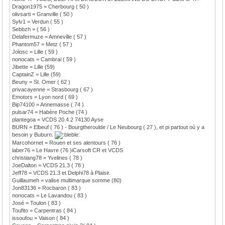
Dragon1975 = Cherbourg ( 50 )
olivsarti = Granville ( 50 )
Sylv1 = Verdun ( 55 )
Sebbzh = ( 56 )
Delafermuze = Amneville ( 57 )
Phantom57 = Metz ( 57 )
Jolosc = Lille ( 59 )
nonocats = Cambrai ( 59 )
Jibette = Lille (59)
CaptainZ = Lille (59)
Beuny = St. Omer ( 62 )
privacayenne = Strasbourg ( 67 )
Emotors = Lyon nord ( 69 )
Bip74100 = Annemasse ( 74 )
pulsar74 = Habère Poche (74 )
plantegoa = VCDS 20.4.2 74130 Ayse
BURN = Elbeuf ( 76 ) - Bourgtheroulde / Le Neubourg ( 27 ), et pi partout où y a
besoin y Buburn.
Marcohornet = Rouen et ses alentours ( 76 )
laber76 = Le Havre (76 )iCarsoft CR et VCDS
christiang78 = Yvelines ( 78 )
JoeDalton = VCDS 21.3 ( 78 )
Jeff78 = VCDS 21.3 et Delphi78 à Plaisir.
Guillaumeh = valise multimarque somme (80)
Jon83136 = Rocbaron ( 83 )
nonocats = Le Lavandou ( 83 )
José = Toulon ( 83 )
Toufito = Carpentras ( 84 )
issoufou = Vaison ( 84 )