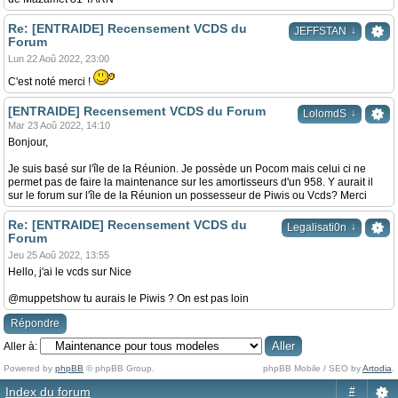
Re: [ENTRAIDE] Recensement VCDS du
↓
JEFFSTAN
Forum
Lun 22 Aoû 2022, 23:00
C'est noté merci !
[ENTRAIDE] Recensement VCDS du Forum
↓
LolomdS
Mar 23 Aoû 2022, 14:10
Bonjour,
Je suis basé sur l'île de la Réunion. Je possède un Pocom mais celui ci ne
permet pas de faire la maintenance sur les amortisseurs d'un 958. Y aurait il
sur le forum sur l'île de la Réunion un possesseur de Piwis ou Vcds? Merci
Re: [ENTRAIDE] Recensement VCDS du
↓
Legalisati0n
Forum
Jeu 25 Aoû 2022, 13:55
Hello, j'ai le vcds sur Nice
@muppetshow tu aurais le Piwis ? On est pas loin
Répondre
Aller à:
Powered by
phpBB
© phpBB Group.
phpBB Mobile / SEO by
Artodia
.
Index du forum
#