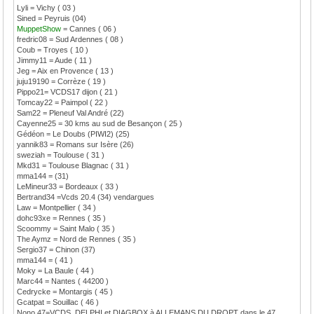
Lyli = Vichy ( 03 )
Sined = Peyruis (04)
MuppetShow
= Cannes ( 06 )
fredric08 = Sud Ardennes ( 08 )
Coub = Troyes ( 10 )
Jimmy11 = Aude ( 11 )
Jeg = Aix en Provence ( 13 )
juju19190 = Corrèze ( 19 )
Pippo21= VCDS17 dijon ( 21 )
Tomcay22 = Paimpol ( 22 )
Sam22 = Pleneuf Val André (22)
Cayenne25 = 30 kms au sud de Besançon ( 25 )
Gédéon = Le Doubs (PIWI2) (25)
yannik83 = Romans sur Isère (26)
sweziah = Toulouse ( 31 )
Mkd31 = Toulouse Blagnac ( 31 )
mma144 = (31)
LeMineur33 = Bordeaux ( 33 )
Bertrand34 =Vcds 20.4 (34) vendargues
Law = Montpellier ( 34 )
dohc93xe = Rennes ( 35 )
Scoommy = Saint Malo ( 35 )
The Aymz = Nord de Rennes ( 35 )
Sergio37 = Chinon (37)
mma144 = ( 41 )
Moky = La Baule ( 44 )
Marc44 = Nantes ( 44200 )
Cedrycke = Montargis ( 45 )
Gcatpat = Souillac ( 46 )
Nono 47=VCDS, DELPHI et DIAGBOX à ALLEMANS DU DROPT dans le 47.