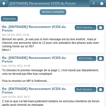
[ENTRAIDE] Recensement VCDS du Forum
#
Version compléte
Répondre
Re: [ENTRAIDE] Recensement VCDS du
↓
Tech-Novice
Forum
Ven 18 Fév 2022, 23:44
Bonsoir les amis , je sais pas si mon message est au bon endroit , mais je
cherche une personne dans le 13 pour une activation des phares auto avec
coming home sur un 957
Merci !
Re: [ENTRAIDE] Recensement VCDS du
↓
JEFFSTAN
Forum
Sam 19 Fév 2022, 01:48
Tu checkes le premier message de la page 1, c'est classé par département,
cela ne devrait pas être trop compliqué.
Puis tu envoies un MP à l'intéressé...
Re: [ENTRAIDE] Recensement VCDS du
↓
Tech-Novice
Forum
Sam 19 Fév 2022, 09:17
C’est ce que j’ai fait mais justement certains ne sont plus membres du forum
après avoir envoyé un message.