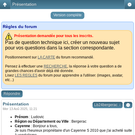
Présentation
Version compléte
Règles du forum
Présentation demandée pour tous les inscrits.
Pas de question technique ici, créer un nouveau sujet
pour vos questions dans la section correspondante.
Positionnement sur
LA CARTE
du forum recommandé.
Pensez à effectuer une
RECHERCHE
, la réponse à votre question a de
grandes chances d'avoir déjà été donnée.
Lisez
LES REGLES
du forum pour apprendre a l'utiliser. (images, avatar,
etc...)
Répondre
Présentation
↓
Lb24bergerac
Mer 13 Aoû 2025, 11:21
Prénom
: Ludovic
Région ou Département ou Ville
: Bergerac
Cayenne
: Bonjour a tous,
Je suis l'heureux propriétaire d'un Cayenne S 2010 que j'ai acheté suite