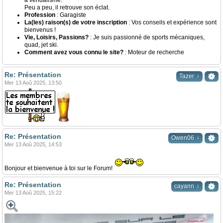
à vendalisme.
Peu a peu, il retrouve son éclat.
Profession
: Garagiste
La(les) raison(s) de votre inscription
: Vos conseils et expérience sont
bienvenus !
Vie, Loisirs, Passions?
: Je suis passionné de sports mécaniques,
quad, jet ski.
Comment avez vous connu le site?
: Moteur de recherche
Re: Présentation
↓
Tazer
Mer 13 Aoû 2025, 13:50
Re: Présentation
↓
Owen06
Mer 13 Aoû 2025, 14:53
Bonjour et bienvenue à toi sur le Forum!
Re: Présentation
↓
cayann
Mer 13 Aoû 2025, 15:22