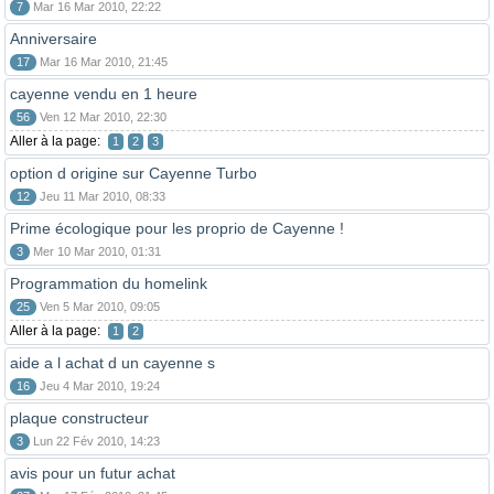
7
Mar 16 Mar 2010, 22:22
Anniversaire
17
Mar 16 Mar 2010, 21:45
cayenne vendu en 1 heure
56
Ven 12 Mar 2010, 22:30
Aller à la page:
1
2
3
option d origine sur Cayenne Turbo
12
Jeu 11 Mar 2010, 08:33
Prime écologique pour les proprio de Cayenne !
3
Mer 10 Mar 2010, 01:31
Programmation du homelink
25
Ven 5 Mar 2010, 09:05
Aller à la page:
1
2
aide a l achat d un cayenne s
16
Jeu 4 Mar 2010, 19:24
plaque constructeur
3
Lun 22 Fév 2010, 14:23
avis pour un futur achat