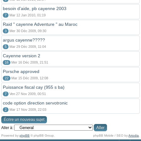
besoin d'aide, pb cayenne 2003
7
Mar 12 Jan 2010, 01:19
Raid " cayenne Adventure " au Maroc
3
Mer 30 Déc 2009, 09:30
argus cayenne?????
5
Mar 29 Déc 2009, 11:04
Cayenne version 2
16
Mer 16 Déc 2009, 21:51
Porsche approved
22
Mar 15 Déc 2009, 12:08
Puissance fiscal cay (955 s ba)
7
Ven 27 Nov 2009, 00:51
code option direction servotronic
2
Mar 17 Nov 2009, 22:03
Écrire un nouveau sujet
Aller à:
Powered by
phpBB
© phpBB Group.
phpBB Mobile / SEO by
Artodia
.