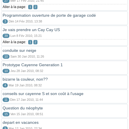
27
Mer 17 Fév 2010, 21:45
Aller à la page:
1
2
Programmation ouverture de porte de garage codé
3
Dim 14 Fév 2010, 13:38
Je vais prendre un Cay Cay US
39
Lun 8 Fév 2010, 15:21
Aller à la page:
1
2
conduite sur neige
10
Sam 30 Jan 2010, 11:26
Prototype Cayenne Generation 1
10
Jeu 28 Jan 2010, 08:32
bizarre la couleur, non??
4
Mar 19 Jan 2010, 08:32
conseils sur cayenne S et son coût à l'usage
11
Dim 17 Jan 2010, 11:44
Question du néophyte
15
Ven 15 Jan 2010, 08:51
depart en vacances
9
Mar 12 Jan 2010, 22:34