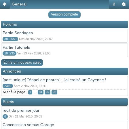
General
#
Version compléte
Forums
Partie Sondages
38, 2559
Dim 30 Nov 2025, 22:07
Partie Tutoriels
10, 235
Ven 13 Fév 2026, 21:03
Écrire un nouveau sujet
Annonces
[post unique] "Appel de phares" : j'ai croisé un Cayenne !
2310
Sam 2 Nov 2024, 14:41
Aller à la page:
...
1
91
92
93
Sujets
recit du premier jour
6
Dim 21 Mar 2010, 20:05
Concesssion versus Garage