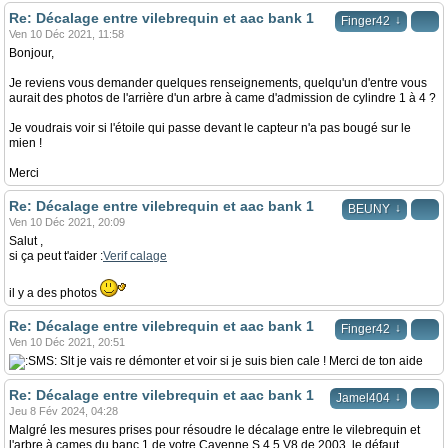
Re: Décalage entre vilebrequin et aac bank 1
↓
Finger42
Ven 10 Déc 2021, 11:58
Bonjour,
Je reviens vous demander quelques renseignements, quelqu'un d'entre vous
aurait des photos de l'arrière d'un arbre à came d'admission de cylindre 1 à 4 ?
Je voudrais voir si l'étoile qui passe devant le capteur n'a pas bougé sur le
mien !
Merci
Re: Décalage entre vilebrequin et aac bank 1
↓
BEUNY
Ven 10 Déc 2021, 20:09
Salut ,
si ça peut t'aider :
Verif calage
il y a des photos
Re: Décalage entre vilebrequin et aac bank 1
↓
Finger42
Ven 10 Déc 2021, 20:51
Slt je vais re démonter et voir si je suis bien cale ! Merci de ton aide
Re: Décalage entre vilebrequin et aac bank 1
↓
Jamel404
Jeu 8 Fév 2024, 04:28
Malgré les mesures prises pour résoudre le décalage entre le vilebrequin et
l'arbre à cames du banc 1 de votre Cayenne S 4.5 V8 de 2003, le défaut