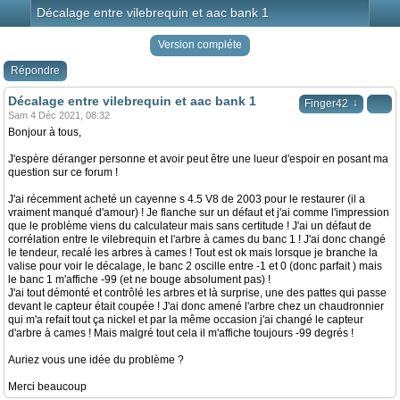
Décalage entre vilebrequin et aac bank 1
Version compléte
Répondre
Décalage entre vilebrequin et aac bank 1
↓
Finger42
Sam 4 Déc 2021, 08:32
Bonjour à tous,
J'espère déranger personne et avoir peut être une lueur d'espoir en posant ma
question sur ce forum !
J'ai récemment acheté un cayenne s 4.5 V8 de 2003 pour le restaurer (il a
vraiment manqué d'amour) ! Je flanche sur un défaut et j'ai comme l'impression
que le problème viens du calculateur mais sans certitude ! J'ai un défaut de
corrélation entre le vilebrequin et l'arbre à cames du banc 1 ! J'ai donc changé
le tendeur, recalé les arbres à cames ! Tout est ok mais lorsque je branche la
valise pour voir le décalage, le banc 2 oscille entre -1 et 0 (donc parfait ) mais
le banc 1 m'affiche -99 (et ne bouge absolument pas) !
J'ai tout démonté et contrôlé les arbres et là surprise, une des pattes qui passe
devant le capteur était coupée ! J'ai donc amené l'arbre chez un chaudronnier
qui m'a refait tout ça nickel et par la même occasion j'ai changé le capteur
d'arbre à cames ! Mais malgré tout cela il m'affiche toujours -99 degrés !
Auriez vous une idée du problème ?
Merci beaucoup