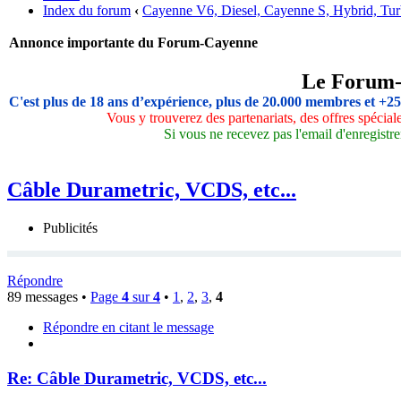
Index du forum
‹
Cayenne V6, Diesel, Cayenne S, Hybrid, Tu
Annonce importante du Forum-Cayenne
Le Forum
C'est plus de 18 ans d’expérience, plus de 20.000 membres et +2
Vous y trouverez des partenariats, des offres spécia
Si vous ne recevez pas l'email d'enregistre
Câble Durametric, VCDS, etc...
Publicités
Répondre
89 messages •
Page
4
sur
4
•
1
,
2
,
3
,
4
Répondre en citant le message
Re: Câble Durametric, VCDS, etc...