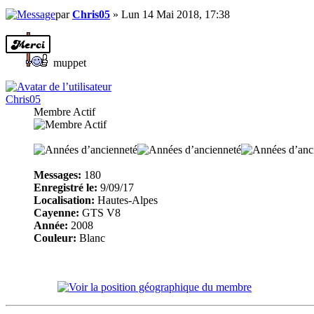
par
Chris05
» Lun 14 Mai 2018, 17:38
muppet
Chris05
Membre Actif
Messages:
180
Enregistré le:
9/09/17
Localisation:
Hautes-Alpes
Cayenne:
GTS V8
Année:
2008
Couleur:
Blanc