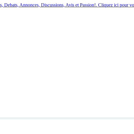
 Debats, Annonces, Discussions, Avis et Passion!. Cliquez ici pour vo