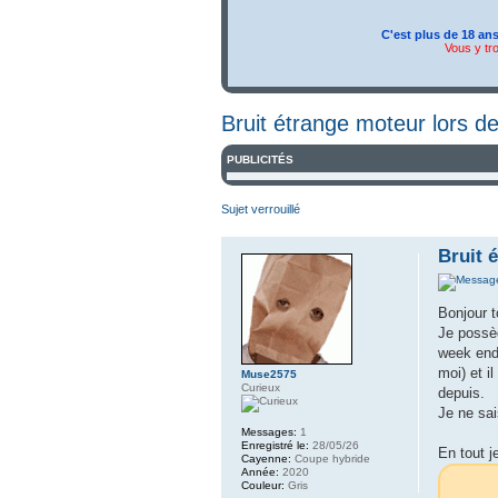
C'est plus de 18 an
Vous y tr
Bruit étrange moteur lors de
PUBLICITÉS
Sujet verrouillé
Bruit 
Bonjour t
Je possèd
week end 
moi) et i
Muse2575
Curieux
depuis.
Je ne sai
Messages:
1
Enregistré le:
28/05/26
En tout j
Cayenne:
Coupe hybride
Année:
2020
Couleur:
Gris