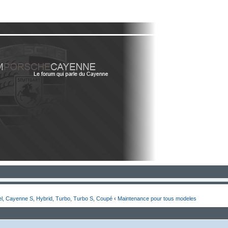
e Cayenne - Actualites, Debats, Annonces, Discussions, Avis et Passion!. Cli
l, Cayenne S, Hybrid, Turbo, Turbo S, Coupé
‹
Maintenance pour tous modeles