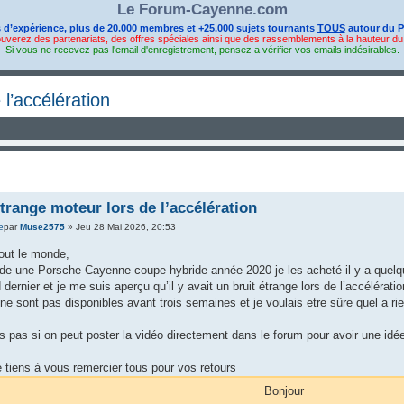
Le Forum-Cayenne.com
s d’expérience, plus de 20.000 membres et +25.000 sujets tournants
TOUS
autour du P
ouverez des partenariats, des offres spéciales ainsi que des rassemblements à la hauteur d
Si vous ne recevez pas l'email d'enregistrement, pensez a vérifier vos emails indésirables.
 l’accélération
étrange moteur lors de l’accélération
par
Muse2575
» Jeu 28 Mai 2026, 20:53
out le monde,
e une Porsche Cayenne coupe hybride année 2020 je les acheté il y a quelques
dernier et je me suis aperçu qu’il y avait un bruit étrange lors de l’accélérat
l ne sont pas disponibles avant trois semaines et je voulais etre sûre quel a rie
s pas si on peut poster la vidéo directement dans le forum pour avoir une idé
e tiens à vous remercier tous pour vos retours
Bonjour