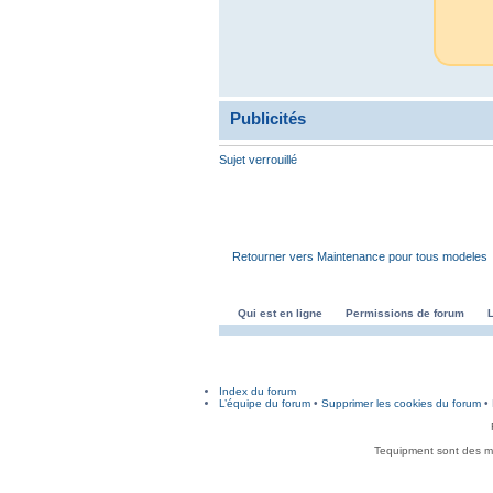
Publicités
Sujet verrouillé
Retourner vers Maintenance pour tous modeles
Qui est en ligne
Permissions de forum
Index du forum
L’équipe du forum
•
Supprimer les cookies du forum
• 
Tequipment sont des ma