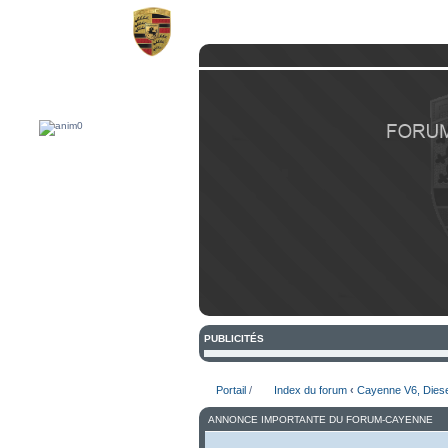
Bienvenue sur Forum du Porsch
PUBLICITÉS
Portail
/
Index du forum
‹
Cayenne V6, Diese
ANNONCE IMPORTANTE DU FORUM-CAYENNE