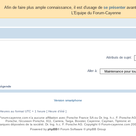
Afin de faire plus ample connaissance, il est d'usage de
se présenter
avant
L'Equipe du Forum-Cayenne
Attributs de sujet:
Aller à:
Légende
Version smartphone
Heures au format UTC + 1 heure [ Heure d’été ]
Forum-cayenne.com n’a aucune affiliation avec Porsche France SA ou Dr. Ing. h.c. F. Porsche AG
Porsche, l’écusson Porsche, 911, Carrera, Targa, Boxster, Cayenne, Cayman, Tiptronic et
rques déposées de la société; Dr. Ing. h.c. F. Porsche AG. Copyright © Forum-cayenne.com 2008
Powered by
phpBB
® Forum Software © phpBB Group